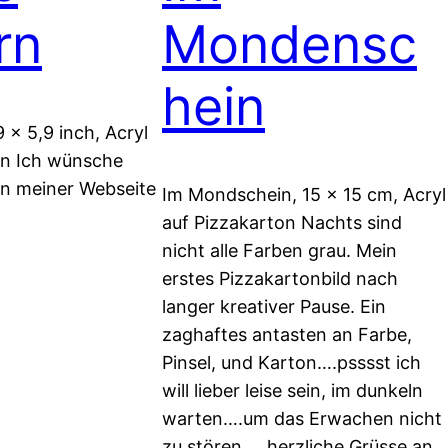
rn
Mondensc
hein
9 x 5,9 inch, Acryl
on Ich wünsche
rn meiner Webseite
Im Mondschein, 15 x 15 cm, Acryl
auf Pizzakarton Nachts sind
nicht alle Farben grau. Mein
erstes Pizzakartonbild nach
langer kreativer Pause. Ein
zaghaftes antasten an Farbe,
Pinsel, und Karton….psssst ich
will lieber leise sein, im dunkeln
warten….um das Erwachen nicht
zu stören…. herzliche Grüsse an