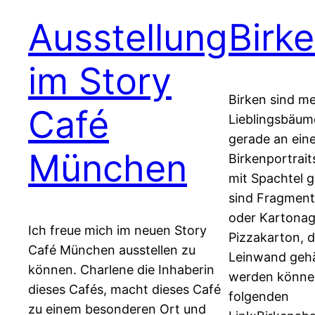
Ausstellung
Birke
im Story
Birken sind m
Café
Lieblingsbäume
gerade an eine
München
Birkenportraits
mit Spachtel g
sind Fragment
oder Kartonag
Ich freue mich im neuen Story
Pizzakarton, d
Café München ausstellen zu
Leinwand geh
können. Charlene die Inhaberin
werden können
dieses Cafés, macht dieses Café
folgenden
zu einem besonderen Ort und