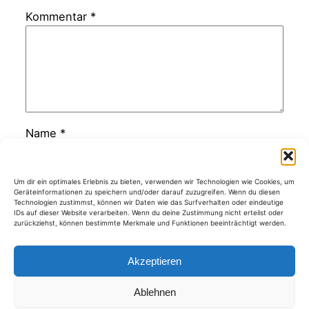
Kommentar
*
Name
*
E-Mail-Adresse
*
Um dir ein optimales Erlebnis zu bieten, verwenden wir Technologien wie Cookies, um
Geräteinformationen zu speichern und/oder darauf zuzugreifen. Wenn du diesen
Technologien zustimmst, können wir Daten wie das Surfverhalten oder eindeutige
IDs auf dieser Website verarbeiten. Wenn du deine Zustimmung nicht erteilst oder
zurückziehst, können bestimmte Merkmale und Funktionen beeinträchtigt werden.
Website
Akzeptieren
Ablehnen