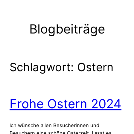
Zum
Inhalt
springen
Blogbeiträge
Schlagwort:
Ostern
Frohe Ostern 2024
Ich wünsche allen Besucherinnen und
Besuchern eine schöne Osterzeit. Lasst es