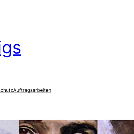
igs
schutz
Auftragsarbeiten