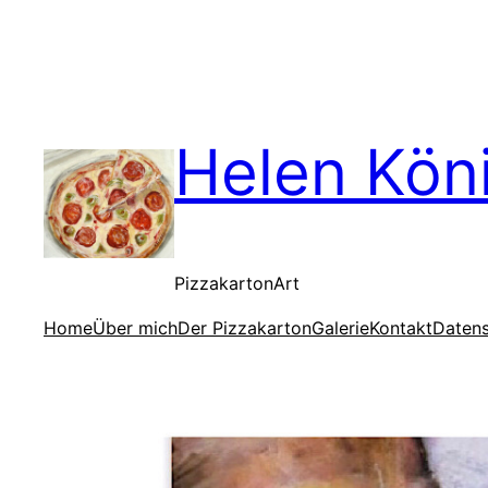
Helen Kön
PizzakartonArt
Home
Über mich
Der Pizzakarton
Galerie
Kontakt
Daten