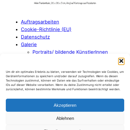
Auftragsarbeiten
Cookie-Richtlinie (EU)
Datenschutz
Galerie
Portraits/ bildende KünstlerInnen
Stillleben
Abstrakte Landschaften
Um dir ein optimales Erlebnis zu bieten, verwenden wir Technologien wie Cookies, um
Birkenabstraktionen
Geräteinformationen zu speichern und/oder darauf zuzugreifen. Wenn du diesen
Technologien zustimmst, können wir Daten wie das Surfverhalten oder eindeutige
Miniaturen
IDs auf dieser Website verarbeiten. Wenn du deine Zustimmung nicht erteilst oder
Portraits/ Musiker
zurückziehst, können bestimmte Merkmale und Funktionen beeinträchtigt werden.
Home
Kontakt
Akzeptieren
Über mich
Ablehnen
Der Pizzakarton