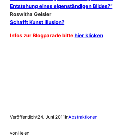
Entstehung eines eigenständigen Bildes?“
Roswitha Geisler
Schafft Kunst Illusion?
Infos zur Blogparade bitte
hier klicken
Veröffentlicht
24. Juni 2011
in
Abstraktionen
von
Helen