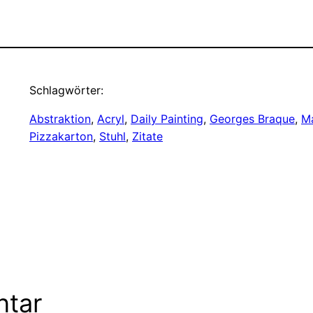
Schlagwörter:
Abstraktion
, 
Acryl
, 
Daily Painting
, 
Georges Braque
, 
Ma
Pizzakarton
, 
Stuhl
, 
Zitate
ntar