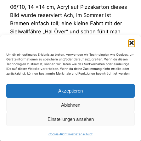
06/’10, 14 x14 cm, Acryl auf Pizzakarton dieses
Bild wurde reserviert Ach, im Sommer ist
Bremen einfach toll; eine kleine Fahrt mit der
Sielwallfähre „Hal Över“ und schon fühlt man
sich wie im Urlaub. Der Bremer Medienproducer
Jens Neumann empfindet das ähnlich wie ich
Um dir ein optimales Erlebnis zu bieten, verwenden wir Technologien wie Cookies, um
und hat ein wunderbares Video über Bremen in
Geräteinformationen zu speichern und/oder darauf zuzugreifen. Wenn du diesen
Tilt Shift (Miniaturoptik) …
Technologien zustimmst, können wir Daten wie das Surfverhalten oder eindeutige
IDs auf dieser Website verarbeiten. Wenn du deine Zustimmung nicht erteilst oder
2. Juli 2010
zurückziehst, können bestimmte Merkmale und Funktionen beeinträchtigt werden.
Akzeptieren
Ablehnen
Kategorien
Einstellungen ansehen
Cookie-Richtlinie
Datenschutz