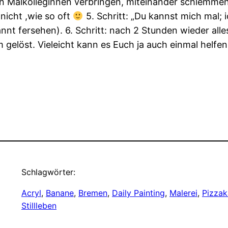
en Malkolleginnen verbringen, miteinander schlemmen
 nicht ,wie so oft
5. Schritt: „Du kannst mich mal; i
nt fersehen). 6. Schritt: nach 2 Stunden wieder alles
 gelöst. Vieleicht kann es Euch ja auch einmal helfe
Schlagwörter:
Acryl
, 
Banane
, 
Bremen
, 
Daily Painting
, 
Malerei
, 
Pizzak
Stillleben