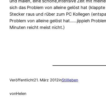
und malen, eine schöne,intensive Zeit mit mein
sich das Problem von alleine gelöst hat (klappte
Stecker raus und rüber zum PC Kollegen (entspan
Problem von alleine gelöst hat……jippieh Problem
Minuten reicht meist nicht.)
Veröffentlicht
21. März 2012
in
Stillleben
von
Helen