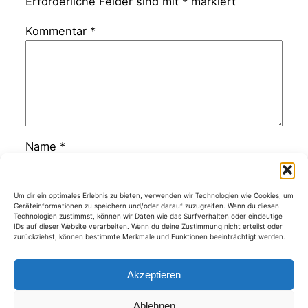
Erforderliche Felder sind mit
*
markiert
Kommentar
*
Name
*
E-Mail-Adresse
*
Um dir ein optimales Erlebnis zu bieten, verwenden wir Technologien wie Cookies, um
Geräteinformationen zu speichern und/oder darauf zuzugreifen. Wenn du diesen
Technologien zustimmst, können wir Daten wie das Surfverhalten oder eindeutige
IDs auf dieser Website verarbeiten. Wenn du deine Zustimmung nicht erteilst oder
zurückziehst, können bestimmte Merkmale und Funktionen beeinträchtigt werden.
Website
Akzeptieren
Ablehnen