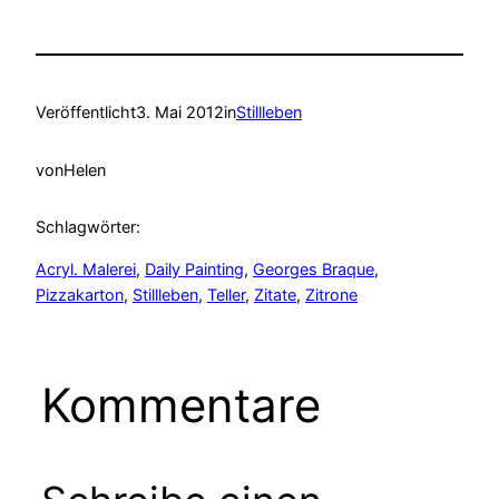
Veröffentlicht
3. Mai 2012
in
Stillleben
von
Helen
Schlagwörter:
Acryl. Malerei
, 
Daily Painting
, 
Georges Braque
, 
Pizzakarton
, 
Stillleben
, 
Teller
, 
Zitate
, 
Zitrone
Kommentare