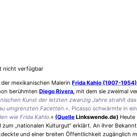
st nicht verfügbar
er der mexikanischen Malerin
Frida Kahlo (1907-1954
chon berühmten
Diego Rivera
,
mit dem sie zweimal ver
ischen Kunst der letzten zwanzig Jahre strahlt das
nau umgrenzten Facetten.
«. Picasso schwärmte in ein
len wie Frida Kahlo.
«
(Quelle
Linkswende.de)
Heute i
l zum „nationalen Kulturgut“ erklärt. An ihrer Bekan
ntdeckte und einer breiten Öffentlichkeit zugänglich 