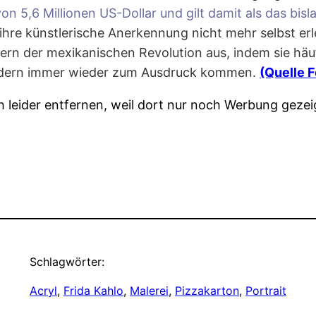
on 5,6 Millionen US-Dollar und gilt damit als das bisl
ihre künstlerische Anerkennung nicht mehr selbst er
auern der mexikanischen Revolution aus, indem sie hä
Bildern immer wieder zum Ausdruck kommen.
(Quelle 
ich leider entfernen, weil dort nur noch Werbung geze
Schlagwörter:
Acryl
, 
Frida Kahlo
, 
Malerei
, 
Pizzakarton
, 
Portrait