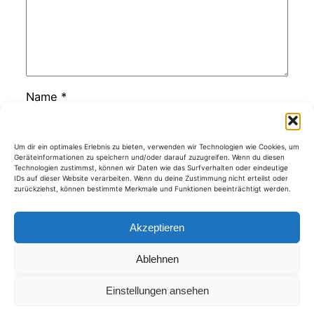
Name
*
E-Mail-Adresse
*
Um dir ein optimales Erlebnis zu bieten, verwenden wir Technologien wie Cookies, um
Geräteinformationen zu speichern und/oder darauf zuzugreifen. Wenn du diesen
Technologien zustimmst, können wir Daten wie das Surfverhalten oder eindeutige
IDs auf dieser Website verarbeiten. Wenn du deine Zustimmung nicht erteilst oder
zurückziehst, können bestimmte Merkmale und Funktionen beeinträchtigt werden.
Website
Akzeptieren
Ablehnen
Kategorien
Einstellungen ansehen