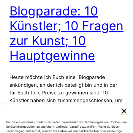
Blogparade: 10
Künstler; 10 Fragen
zur Kunst; 10
Hauptgewinne
Heute möchte ich Euch eine Blogparade
ankündigen, an der ich beteiligt bin und in der
für Euch tolle Preise zu gewinnen sind! 10
Künstler haben sich zusammengeschlossen, um
alle LeserInnen ihrer Blogs einzuladen, mit uns
10 Fragen zur Kunst zu diskutieren. Als Gewinn
Um dir ein optimales Erlebnis zu bieten, verwenden wir Technologien wie Cookies, um
für die Teilnehmenden, verlost jeder Künstler in
Geräteinformationen zu speichern und/oder darauf zuzugreifen. Wenn du diesen
Eigenregie ein Bild von sich…
Technologien zustimmst, können wir Daten wie das Surfverhalten oder eindeutige