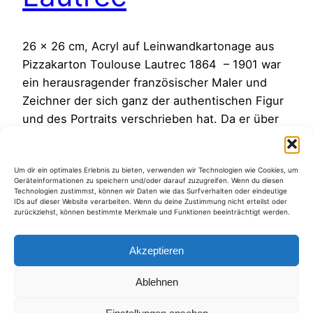
26 x 26 cm, Acryl auf Leinwandkartonage aus
Pizzakarton Toulouse Lautrec 1864 – 1901 war
ein herausragender französischer Maler und
Zeichner der sich ganz der authentischen Figur
und des Portraits verschrieben hat. Da er über
seine Herkunft finanziell unabhängig war,
konnte er sich ohne Kompromisse seiner
Um dir ein optimales Erlebnis zu bieten, verwenden wir Technologien wie Cookies, um
Leidenschaft widmen, und diese war, den
Geräteinformationen zu speichern und/oder darauf zuzugreifen. Wenn du diesen
Menschen echt und…
Technologien zustimmst, können wir Daten wie das Surfverhalten oder eindeutige
IDs auf dieser Website verarbeiten. Wenn du deine Zustimmung nicht erteilst oder
19. Oktober 2012
zurückziehst, können bestimmte Merkmale und Funktionen beeinträchtigt werden.
Akzeptieren
Ablehnen
Kategorien