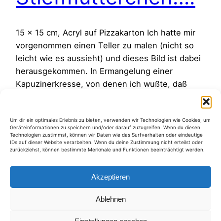
15 x 15 cm, Acryl auf Pizzakarton Ich hatte mir
vorgenommen einen Teller zu malen (nicht so
leicht wie es aussieht) und dieses Bild ist dabei
herausgekommen. In Ermangelung einer
Kapuzinerkresse, von denen ich wußte, daß
deren Blüten essbar sind, habe ich eine
Stiefmütterchenblüte als Modell
Um dir ein optimales Erlebnis zu bieten, verwenden wir Technologien wie Cookies, um
genommen….und wer hätte das gedacht, auch
Geräteinformationen zu speichern und/oder darauf zuzugreifen. Wenn du diesen
die sind essbar,…
Technologien zustimmst, können wir Daten wie das Surfverhalten oder eindeutige
IDs auf dieser Website verarbeiten. Wenn du deine Zustimmung nicht erteilst oder
13. Juli 2012
zurückziehst, können bestimmte Merkmale und Funktionen beeinträchtigt werden.
Akzeptieren
Ablehnen
Kategorien