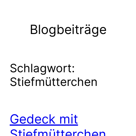
Zum
Inhalt
springen
Blogbeiträge
Schlagwort:
Stiefmütterchen
Gedeck mit
Stiefmütterchen….