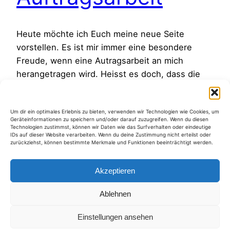
Heute möchte ich Euch meine neue Seite
vorstellen. Es ist mir immer eine besondere
Freude, wenn eine Autragsarbeit an mich
herangetragen wird. Heisst es doch, dass die
Autraggeberin, oder der Auftraggeber, meiner
Malkunst vertraut und ihnen mein Malstil gefällt.
Um dir ein optimales Erlebnis zu bieten, verwenden wir Technologien wie Cookies, um
Es ist dann eine Ehre und natürlich auch eine
Geräteinformationen zu speichern und/oder darauf zuzugreifen. Wenn du diesen
Herausforderung für mich den Autrag so zu…
Technologien zustimmst, können wir Daten wie das Surfverhalten oder eindeutige
IDs auf dieser Website verarbeiten. Wenn du deine Zustimmung nicht erteilst oder
26. Mai 2024
zurückziehst, können bestimmte Merkmale und Funktionen beeinträchtigt werden.
Akzeptieren
Ablehnen
Kategorien
Einstellungen ansehen