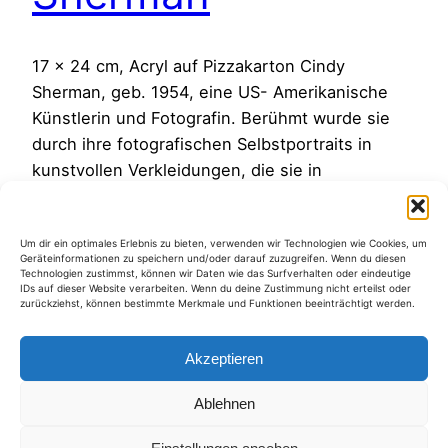
17 x 24 cm, Acryl auf Pizzakarton Cindy
Sherman, geb. 1954, eine US- Amerikanische
Künstlerin und Fotografin. Berühmt wurde sie
durch ihre fotografischen Selbstportraits in
kunstvollen Verkleidungen, die sie in
verschiedenen Rollen darstellt. Zitat:«Obwohl
ich mein Werk nie als feministisch oder als ein
Um dir ein optimales Erlebnis zu bieten, verwenden wir Technologien wie Cookies, um
politisches Statement verstanden habe ist es
Geräteinformationen zu speichern und/oder darauf zuzugreifen. Wenn du diesen
klar, dass alles in meiner Arbeit…
Technologien zustimmst, können wir Daten wie das Surfverhalten oder eindeutige
IDs auf dieser Website verarbeiten. Wenn du deine Zustimmung nicht erteilst oder
8. Mai 2016
zurückziehst, können bestimmte Merkmale und Funktionen beeinträchtigt werden.
Akzeptieren
Ablehnen
Kategorien