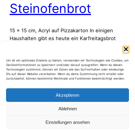
Steinofenbrot
15 x 15 cm, Acryl auf Pizzakarton In einigen
Haushalten gibt es heute ein Karfreitagsbrot
und es ist wird vor Ostern noch einmal schnell
gefastet :-). Ich selbst steh aber nicht auf
Um dir ein optimales Erlebnis zu bieten, verwenden wir Technologien wie Cookies, um
christliche Mythen, und esse z.B.Osterhasen
Geräteinformationen zu speichern und/oder darauf zuzugreifen. Wenn du diesen
nach dem Malen immer gleich auf….!
Technologien zustimmst, können wir Daten wie das Surfverhalten oder eindeutige
IDs auf dieser Website verarbeiten. Wenn du deine Zustimmung nicht erteilst oder
29. März 2013
zurückziehst, können bestimmte Merkmale und Funktionen beeinträchtigt werden.
Akzeptieren
Ablehnen
Kategorien
Einstellungen ansehen