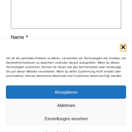
Name
*
E-Mail-Adresse
*
Um dir ein optimales Erlebnis zu bieten, verwenden wir Technologien wie Cookies, um
Geräteinformationen zu speichern und/oder darauf zuzugreifen. Wenn du diesen
Technologien zustimmst, können wir Daten wie das Surfverhalten oder eindeutige
IDs auf dieser Website verarbeiten. Wenn du deine Zustimmung nicht erteilst oder
zurückziehst, können bestimmte Merkmale und Funktionen beeinträchtigt werden.
Website
Akzeptieren
Ablehnen
Kategorien
Einstellungen ansehen