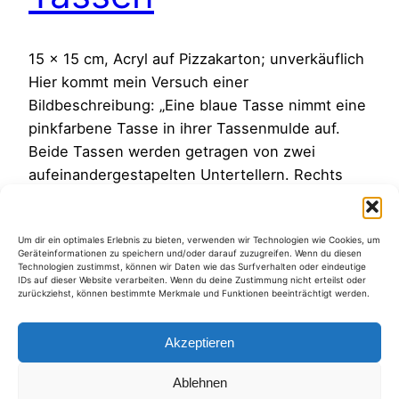
15 x 15 cm, Acryl auf Pizzakarton; unverkäuflich
Hier kommt mein Versuch einer
Bildbeschreibung: „Eine blaue Tasse nimmt eine
pinkfarbene Tasse in ihrer Tassenmulde auf.
Beide Tassen werden getragen von zwei
aufeinandergestapelten Untertellern. Rechts
neben dem Tassenensemble steht, mit einer
halben Apfelbreite Luft, ein Apfel. Schräg davor
Um dir ein optimales Erlebnis zu bieten, verwenden wir Technologien wie Cookies, um
liegt ein Schälmesser. Die scharfe Schälkante
Geräteinformationen zu speichern und/oder darauf zuzugreifen. Wenn du diesen
des Messers…
Technologien zustimmst, können wir Daten wie das Surfverhalten oder eindeutige
IDs auf dieser Website verarbeiten. Wenn du deine Zustimmung nicht erteilst oder
13. Juni 2012
zurückziehst, können bestimmte Merkmale und Funktionen beeinträchtigt werden.
Akzeptieren
Ablehnen