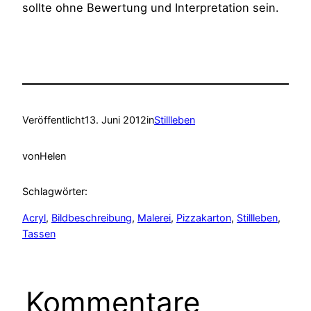
sollte ohne Bewertung und Interpretation sein.
Veröffentlicht
13. Juni 2012
in
Stillleben
von
Helen
Schlagwörter:
Acryl
, 
Bildbeschreibung
, 
Malerei
, 
Pizzakarton
, 
Stillleben
, 
Tassen
Kommentare