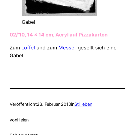
Gabel
02/’10, 14 x 14 cm, Acryl auf Pizzakarton
Zum
Löffel
und zum
Messer
gesellt sich eine
Gabel.
Veröffentlicht
23. Februar 2010
in
Stillleben
von
Helen