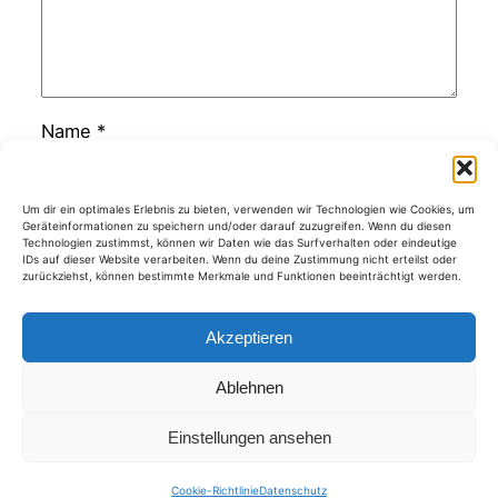
Name
*
E-Mail-Adresse
*
Um dir ein optimales Erlebnis zu bieten, verwenden wir Technologien wie Cookies, um
Geräteinformationen zu speichern und/oder darauf zuzugreifen. Wenn du diesen
Technologien zustimmst, können wir Daten wie das Surfverhalten oder eindeutige
IDs auf dieser Website verarbeiten. Wenn du deine Zustimmung nicht erteilst oder
zurückziehst, können bestimmte Merkmale und Funktionen beeinträchtigt werden.
Website
Akzeptieren
Ablehnen
Kategorien
Einstellungen ansehen
Cookie-Richtlinie
Datenschutz