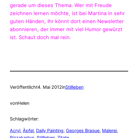
gerade um dieses Thema. Wer mit Freude
zeichnen lernen möchte, ist bei Martina in sehr
guten Händen, Ihr könnt dort einen Newsletter
abonnieren, der immer mit viel Humor gewürzt
ist. Schaut doch mal rein.
Veröffentlicht
4. Mai 2012
in
Stillleben
von
Helen
Schlagwörter:
Acryl
, 
Äpfel
, 
Daily Painting
, 
Georges Braque
, 
Malerei
, 
Pizzakarton
, 
Stillleben
, 
Zitate