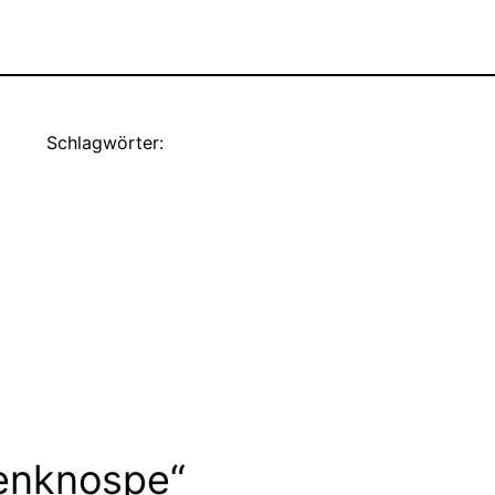
Schlagwörter:
enknospe“