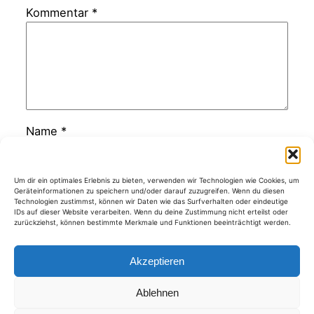
Kommentar
*
Name
*
E-Mail-Adresse
*
Um dir ein optimales Erlebnis zu bieten, verwenden wir Technologien wie Cookies, um
Geräteinformationen zu speichern und/oder darauf zuzugreifen. Wenn du diesen
Technologien zustimmst, können wir Daten wie das Surfverhalten oder eindeutige
IDs auf dieser Website verarbeiten. Wenn du deine Zustimmung nicht erteilst oder
zurückziehst, können bestimmte Merkmale und Funktionen beeinträchtigt werden.
Website
Akzeptieren
Ablehnen