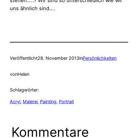
stehen…..? Wir sind so unterschiedlich wie wir
uns ähnlich sind….
Veröffentlicht
28. November 2013
in
Persönlichkeiten
von
Helen
Schlagwörter:
Acryl
, 
Malerei
, 
Painting
, 
Portrait
Kommentare