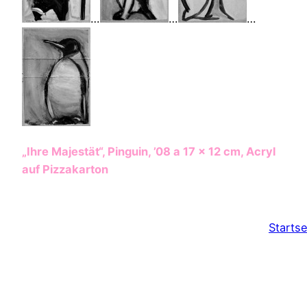
…
…
…
„Ihre Majestät“, Pinguin, ’08 a 17 x 12 cm, Acryl
auf Pizzakarton
…….
Startse
S