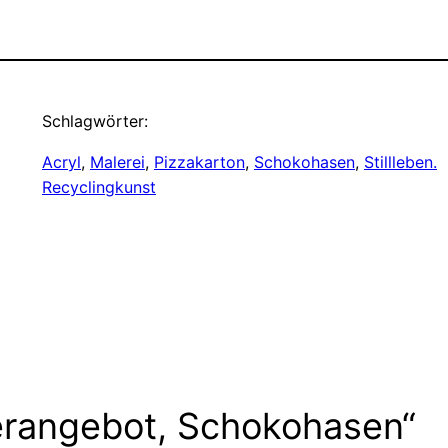
Schlagwörter:
Acryl
, 
Malerei
, 
Pizzakarton
, 
Schokohasen
, 
Stillleben.
Recyclingkunst
erangebot, Schokohasen“