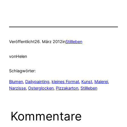
Veröffentlicht
26. März 2012
in
Stillleben
von
Helen
Schlagwörter:
Blumen
, 
Dailypainting
, 
kleines Format
, 
Kunst
, 
Malerei
, 
Narzisse
, 
Osterglocken
, 
Pizzakarton
, 
Stillleben
Kommentare