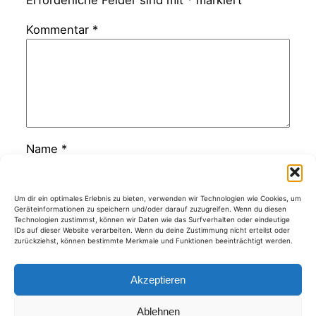
Kommentar
*
Name
*
E-Mail-Adresse
*
Um dir ein optimales Erlebnis zu bieten, verwenden wir Technologien wie Cookies, um
Geräteinformationen zu speichern und/oder darauf zuzugreifen. Wenn du diesen
Technologien zustimmst, können wir Daten wie das Surfverhalten oder eindeutige
IDs auf dieser Website verarbeiten. Wenn du deine Zustimmung nicht erteilst oder
zurückziehst, können bestimmte Merkmale und Funktionen beeinträchtigt werden.
Website
Akzeptieren
Ablehnen