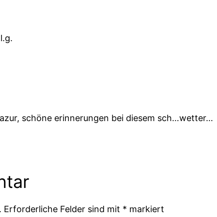
l.g.
e azur, schöne erinnerungen bei diesem sch…wetter…
ntar
.
Erforderliche Felder sind mit
*
markiert