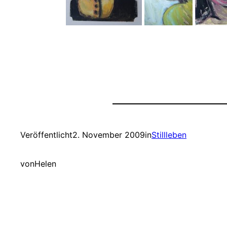
Veröffentlicht
2. November 2009
in
Stillleben
von
Helen