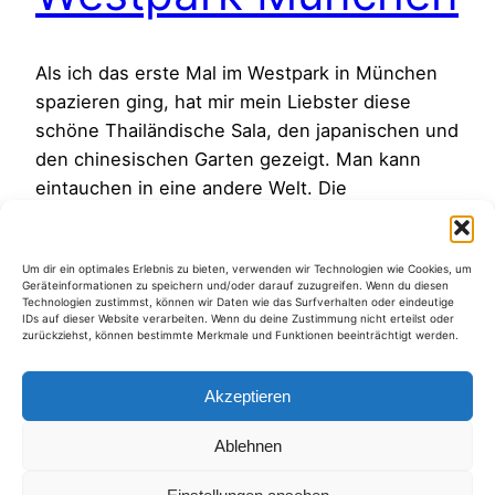
Als ich das erste Mal im Westpark in München
spazieren ging, hat mir mein Liebster diese
schöne Thailändische Sala, den japanischen und
den chinesischen Garten gezeigt. Man kann
eintauchen in eine andere Welt. Die
Sehenswürdigkeiten sind Relikte der
internationalen Gartenschau 1983. Die Thai Sala
Um dir ein optimales Erlebnis zu bieten, verwenden wir Technologien wie Cookies, um
ist das erste buddhistische Heiligtum in
Geräteinformationen zu speichern und/oder darauf zuzugreifen. Wenn du diesen
Deutschland. Einen Besuch des Westparks…
Technologien zustimmst, können wir Daten wie das Surfverhalten oder eindeutige
IDs auf dieser Website verarbeiten. Wenn du deine Zustimmung nicht erteilst oder
1. Oktober 2022
zurückziehst, können bestimmte Merkmale und Funktionen beeinträchtigt werden.
Akzeptieren
Ablehnen
Kategorien