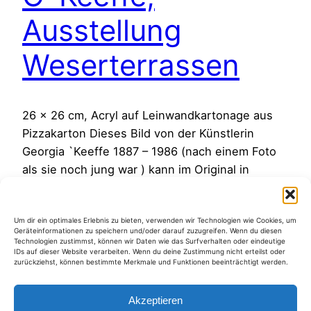
Ausstellung
Weserterrassen
26 x 26 cm, Acryl auf Leinwandkartonage aus
Pizzakarton Dieses Bild von der Künstlerin
Georgia `Keeffe 1887 – 1986 (nach einem Foto
als sie noch jung war ) kann im Original in
meiner Ausstellung in den Weserterrassen
betrachtet werden. Morgen um 18 Uhr 30 ist
Um dir ein optimales Erlebnis zu bieten, verwenden wir Technologien wie Cookies, um
Eröffnung und ich freue mich schon darauf. In
Geräteinformationen zu speichern und/oder darauf zuzugreifen. Wenn du diesen
einem früheren…
Technologien zustimmst, können wir Daten wie das Surfverhalten oder eindeutige
IDs auf dieser Website verarbeiten. Wenn du deine Zustimmung nicht erteilst oder
15. Oktober 2012
zurückziehst, können bestimmte Merkmale und Funktionen beeinträchtigt werden.
Akzeptieren