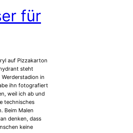
er für
ryl auf Pizzakarton
hydrant steht
m Werderstadion in
be ihn fotografiert
n, weil ich ab und
he technisches
n. Beim Malen
ran denken, dass
enschen keine