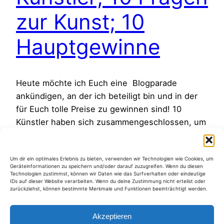
zur Kunst; 10
Hauptgewinne
Heute möchte ich Euch eine Blogparade
ankündigen, an der ich beteiligt bin und in der
für Euch tolle Preise zu gewinnen sind! 10
Künstler haben sich zusammengeschlossen, um
alle LeserInnen ihrer Blogs einzuladen, mit uns
10 Fragen zur Kunst zu diskutieren. Als Gewinn
Um dir ein optimales Erlebnis zu bieten, verwenden wir Technologien wie Cookies, um
für die Teilnehmenden, verlost jeder Künstler in
Geräteinformationen zu speichern und/oder darauf zuzugreifen. Wenn du diesen
Eigenregie ein Bild von sich…
Technologien zustimmst, können wir Daten wie das Surfverhalten oder eindeutige
IDs auf dieser Website verarbeiten. Wenn du deine Zustimmung nicht erteilst oder
11. April 2011
zurückziehst, können bestimmte Merkmale und Funktionen beeinträchtigt werden.
Akzeptieren