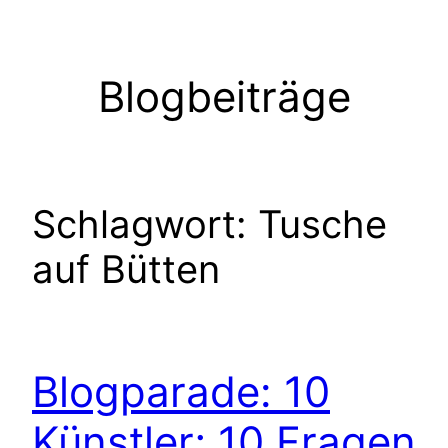
Zum
Inhalt
springen
Blogbeiträge
Schlagwort:
Tusche
auf Bütten
Blogparade: 10
Künstler; 10 Fragen