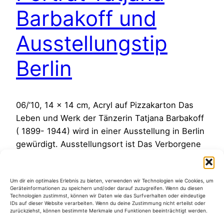
Barbakoff und
Ausstellungstip
Berlin
06/’10, 14 x 14 cm, Acryl auf Pizzakarton Das
Leben und Werk der Tänzerin Tatjana Barbakoff
( 1899- 1944) wird in einer Ausstellung in Berlin
gewürdigt. Ausstellungsort ist Das Verborgene
Museum; Dokumentation der Kunst von Frauen
e.V. , Schlüterstrasse 70. Die Ausstellung läuft
Um dir ein optimales Erlebnis zu bieten, verwenden wir Technologien wie Cookies, um
noch bis zum 27.06.’10. Öffnungszeiten, Bilder
Geräteinformationen zu speichern und/oder darauf zuzugreifen. Wenn du diesen
und Biographie unter obigem Link. Das…
Technologien zustimmst, können wir Daten wie das Surfverhalten oder eindeutige
IDs auf dieser Website verarbeiten. Wenn du deine Zustimmung nicht erteilst oder
2. Juni 2010
zurückziehst, können bestimmte Merkmale und Funktionen beeinträchtigt werden.