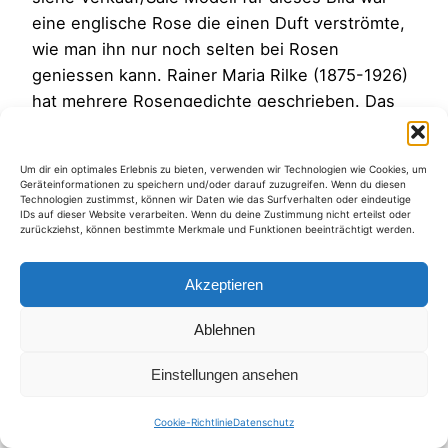
eine englische Rose die einen Duft verströmte,
wie man ihn nur noch selten bei Rosen
geniessen kann. Rainer Maria Rilke (1875-1926)
hat mehrere Rosengedichte geschrieben. Das
folgende mag ich besonders gern. Es ist ein
Auszug aus dem Requiem für Paula…
Um dir ein optimales Erlebnis zu bieten, verwenden wir Technologien wie Cookies, um
5. November 2012
Geräteinformationen zu speichern und/oder darauf zuzugreifen. Wenn du diesen
Technologien zustimmst, können wir Daten wie das Surfverhalten oder eindeutige
IDs auf dieser Website verarbeiten. Wenn du deine Zustimmung nicht erteilst oder
zurückziehst, können bestimmte Merkmale und Funktionen beeinträchtigt werden.
Akzeptieren
Kategorien
Ablehnen
Einstellungen ansehen
Cookie-Richtlinie
Datenschutz