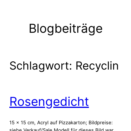
Zum
Inhalt
springen
Blogbeiträge
Schlagwort:
Recyclin
Rosengedicht
15 x 15 cm, Acryl auf Pizzakarton; Bildpreise:
siehe Verkauf/Sale Modell für dieses Bild war