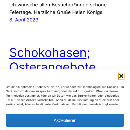
Ich wünsche allen Besucher*innen schöne
Feiertage. Herzliche Grüße Helen Königs
8. April 2023
Schokohasen;
Osterangebote
Um dir ein optimales Erlebnis zu bieten, verwenden wir Technologien wie Cookies, um
a 15 x 15 cm, Acryl auf Pizzakarton
Geräteinformationen zu speichern und/oder darauf zuzugreifen. Wenn du diesen
Verkauf/Sale
Technologien zustimmst, können wir Daten wie das Surfverhalten oder eindeutige
IDs auf dieser Website verarbeiten. Wenn du deine Zustimmung nicht erteilst oder
18. März 2013
zurückziehst, können bestimmte Merkmale und Funktionen beeinträchtigt werden.
Akzeptieren