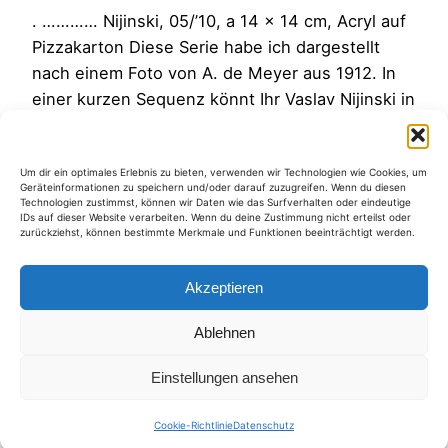
. ………… Nijinski, 05/’10, a 14 x 14 cm, Acryl auf
Pizzakarton Diese Serie habe ich dargestellt
nach einem Foto von A. de Meyer aus 1912. In
einer kurzen Sequenz könnt Ihr Vaslav Nijinski in
„L’apres midi d’un faun“ unter folgendem Link
bewundern Nijinskis Tanz Eine längere Version
Um dir ein optimales Erlebnis zu bieten, verwenden wir Technologien wie Cookies, um
des Tanzes, von dem ebenfalls
Geräteinformationen zu speichern und/oder darauf zuzugreifen. Wenn du diesen
aussergewöhnlichen Tänzer…
Technologien zustimmst, können wir Daten wie das Surfverhalten oder eindeutige
IDs auf dieser Website verarbeiten. Wenn du deine Zustimmung nicht erteilst oder
5. Mai 2010
zurückziehst, können bestimmte Merkmale und Funktionen beeinträchtigt werden.
Akzeptieren
Ablehnen
Kategorien
Einstellungen ansehen
Cookie-Richtlinie
Datenschutz