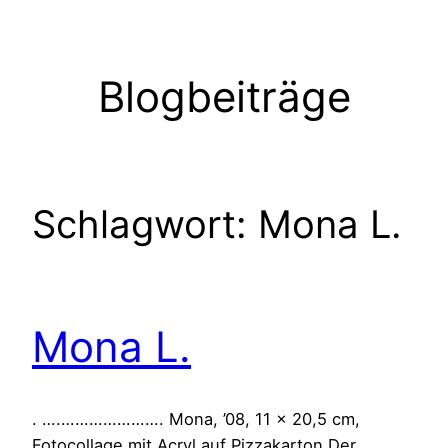
Zum
Inhalt
springen
Blogbeiträge
Schlagwort:
Mona L.
Mona L.
. ….…………………. Mona, ’08, 11 x 20,5 cm,
Fotocollage mit Acryl auf Pizzakarton Der