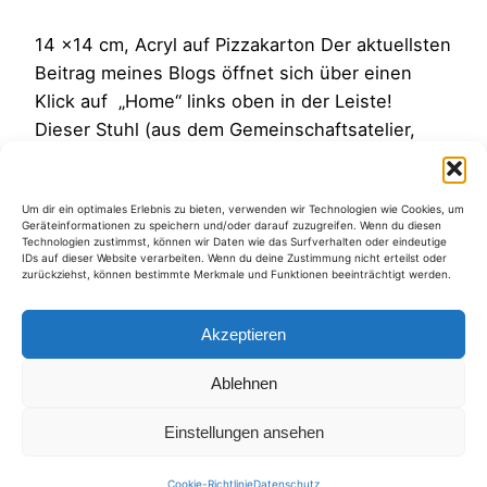
14 x14 cm, Acryl auf Pizzakarton Der aktuellsten
Beitrag meines Blogs öffnet sich über einen
Klick auf „Home“ links oben in der Leiste!
Dieser Stuhl (aus dem Gemeinschaftsatelier,
gemalt im Aug’10) sieht aus , als stünde er im
Scheinwerferlicht und warte auf seinen Auftritt.
Um dir ein optimales Erlebnis zu bieten, verwenden wir Technologien wie Cookies, um
Ein sehr passendes Bild, weil auch ich heute
Geräteinformationen zu speichern und/oder darauf zuzugreifen. Wenn du diesen
sozusagen im Scheinwerferlicht…
Technologien zustimmst, können wir Daten wie das Surfverhalten oder eindeutige
IDs auf dieser Website verarbeiten. Wenn du deine Zustimmung nicht erteilst oder
15. September 2010
zurückziehst, können bestimmte Merkmale und Funktionen beeinträchtigt werden.
Akzeptieren
Ablehnen
Kategorien
Einstellungen ansehen
Cookie-Richtlinie
Datenschutz