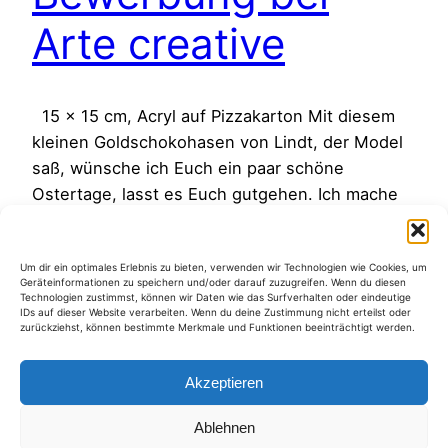
Arte creative
15 x 15 cm, Acryl auf Pizzakarton Mit diesem
kleinen Goldschokohasen von Lindt, der Model
saß, wünsche ich Euch ein paar schöne
Ostertage, lasst es Euch gutgehen. Ich mache
eine Woche Osterpause im Web. Am Montag
den 16. April geht es hier wieder weiter mit
Um dir ein optimales Erlebnis zu bieten, verwenden wir Technologien wie Cookies, um
neuen Bildern. Ich habe mich bei „Arte creativ“
Geräteinformationen zu speichern und/oder darauf zuzugreifen. Wenn du diesen
beworben;…
Technologien zustimmst, können wir Daten wie das Surfverhalten oder eindeutige
IDs auf dieser Website verarbeiten. Wenn du deine Zustimmung nicht erteilst oder
6. April 2012
zurückziehst, können bestimmte Merkmale und Funktionen beeinträchtigt werden.
Akzeptieren
Ablehnen