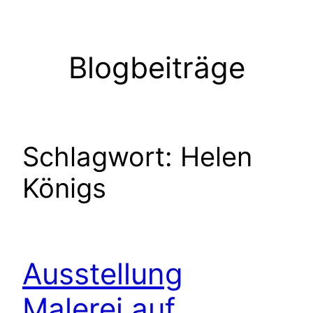
Zum
Inhalt
springen
Blogbeiträge
Schlagwort:
Helen
Königs
Ausstellung
Malerei auf