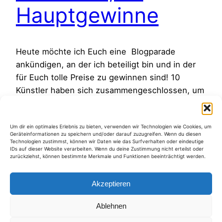
Hauptgewinne
Heute möchte ich Euch eine Blogparade
ankündigen, an der ich beteiligt bin und in der
für Euch tolle Preise zu gewinnen sind! 10
Künstler haben sich zusammengeschlossen, um
alle LeserInnen ihrer Blogs einzuladen, mit uns
10 Fragen zur Kunst zu diskutieren. Als Gewinn
Um dir ein optimales Erlebnis zu bieten, verwenden wir Technologien wie Cookies, um
für die Teilnehmenden, verlost jeder Künstler in
Geräteinformationen zu speichern und/oder darauf zuzugreifen. Wenn du diesen
Eigenregie ein Bild von sich…
Technologien zustimmst, können wir Daten wie das Surfverhalten oder eindeutige
IDs auf dieser Website verarbeiten. Wenn du deine Zustimmung nicht erteilst oder
11. April 2011
zurückziehst, können bestimmte Merkmale und Funktionen beeinträchtigt werden.
Akzeptieren
Ablehnen