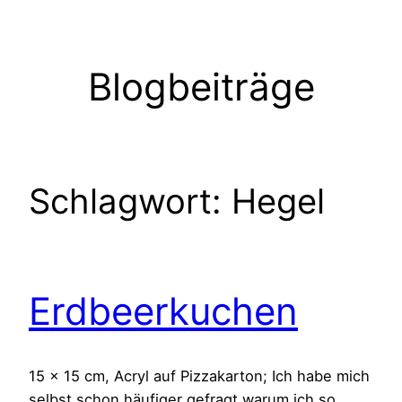
Zum
Inhalt
springen
Blogbeiträge
Schlagwort:
Hegel
Erdbeerkuchen
15 x 15 cm, Acryl auf Pizzakarton; Ich habe mich
selbst schon häufiger gefragt warum ich so