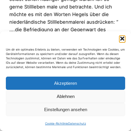
gerne Stillleben male und betrachte. Und ich
möchte es mit den Worten Hegels über die
niederländische Stilllebenmalerei ausdrücken: “
….die Befriedigung an der Gegenwart des
Lebens (…äußert sich…) auch im
Gewöhnlichsten und Kleinsten.“ „Schon für
Um dir ein optimales Erlebnis zu bieten, verwenden wir Technologien wie Cookies, um
Hegel ergab sich…
Geräteinformationen zu speichern und/oder darauf zuzugreifen. Wenn du diesen
Technologien zustimmst, können wir Daten wie das Surfverhalten oder eindeutige
29. Juni 2012
IDs auf dieser Website verarbeiten. Wenn du deine Zustimmung nicht erteilst oder
zurückziehst, können bestimmte Merkmale und Funktionen beeinträchtigt werden.
Akzeptieren
Ablehnen
Kategorien
Einstellungen ansehen
Cookie-Richtlinie
Datenschutz