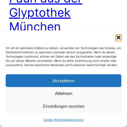
Glyptothek
München
Skizze des Faun aus der Glyptothek München;
Um dir ein optimales Erlebnis zu bieten, verwenden wir Technologien wie Cookies, um
Geräteinformationen zu speichern und/oder darauf zuzugreifen. Wenn du diesen
Kohle auf Papier
Technologien zustimmst, können wir Daten wie das Surfverhalten oder eindeutige
IDs auf dieser Website verarbeiten. Wenn du deine Zustimmung nicht erteilst oder
23. März 2017
zurückziehst, können bestimmte Merkmale und Funktionen beeinträchtigt werden.
Akzeptieren
Ablehnen
Kategorien
Einstellungen ansehen
Cookie-Richtlinie
Datenschutz