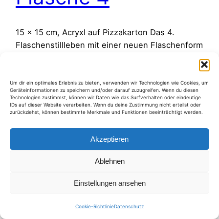
15 x 15 cm, Acryxl auf Pizzakarton Das 4.
Flaschenstillleben mit einer neuen Flaschenform
und anderem „Innenleben“ Infos zur Blogparade
vom 18.04 bis 26.06. 2011 über diesen internen
Link Blogparade .
Um dir ein optimales Erlebnis zu bieten, verwenden wir Technologien wie Cookies, um
Geräteinformationen zu speichern und/oder darauf zuzugreifen. Wenn du diesen
13. April 2011
Technologien zustimmst, können wir Daten wie das Surfverhalten oder eindeutige
IDs auf dieser Website verarbeiten. Wenn du deine Zustimmung nicht erteilst oder
zurückziehst, können bestimmte Merkmale und Funktionen beeinträchtigt werden.
Akzeptieren
Ablehnen
Kategorien
Einstellungen ansehen
Cookie-Richtlinie
Datenschutz