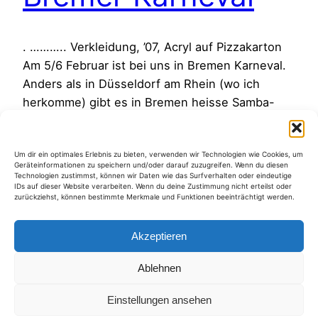
. ……….. Verkleidung, ’07, Acryl auf Pizzakarton
Am 5/6 Februar ist bei uns in Bremen Karneval.
Anders als in Düsseldorf am Rhein (wo ich
herkomme) gibt es in Bremen heisse Samba-
rhythmen unter dem Motto „Land Unter“. Aus
allen Ecken tönt in diesen Tagen Sambamusik
Um dir ein optimales Erlebnis zu bieten, verwenden wir Technologien wie Cookies, um
und die Stadt vibriert. Mittlerweile hat sich der
Geräteinformationen zu speichern und/oder darauf zuzugreifen. Wenn du diesen
Bremer Karneval zum…
Technologien zustimmst, können wir Daten wie das Surfverhalten oder eindeutige
IDs auf dieser Website verarbeiten. Wenn du deine Zustimmung nicht erteilst oder
1. Februar 2010
zurückziehst, können bestimmte Merkmale und Funktionen beeinträchtigt werden.
Akzeptieren
Ablehnen
Kategorien
Einstellungen ansehen