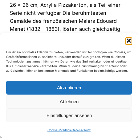
26 x 26 cm, Acryl a Pizzakarton, als Teil einer
Serie nicht verfügbar Die berühmtesten
Gemälde des französischen Malers Edouard
Manet (1832 – 1883), lösten auch gleichzeitig
eine der größten Skandale der Kunstgeschichte
aus. Wie sollte es anders sein ging es dabei um
Moral, Anstand und nackte Körper. Die Bilder
Um dir ein optimales Erlebnis zu bieten, verwenden wir Technologien wie Cookies, um
Geräteinformationen zu speichern und/oder darauf zuzugreifen. Wenn du diesen
„Das Frühstück im Grünen“ und…
Technologien zustimmst, können wir Daten wie das Surfverhalten oder eindeutige
IDs auf dieser Website verarbeiten. Wenn du deine Zustimmung nicht erteilst oder
25. Juli 2012
zurückziehst, können bestimmte Merkmale und Funktionen beeinträchtigt werden.
Akzeptieren
Ablehnen
Kategorien
Einstellungen ansehen
Cookie-Richtlinie
Datenschutz