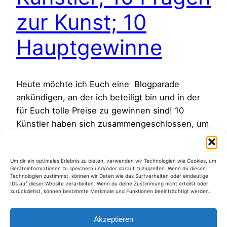
zur Kunst; 10
Hauptgewinne
Heute möchte ich Euch eine Blogparade
ankündigen, an der ich beteiligt bin und in der
für Euch tolle Preise zu gewinnen sind! 10
Künstler haben sich zusammengeschlossen, um
alle LeserInnen ihrer Blogs einzuladen, mit uns
10 Fragen zur Kunst zu diskutieren. Als Gewinn
Um dir ein optimales Erlebnis zu bieten, verwenden wir Technologien wie Cookies, um
für die Teilnehmenden, verlost jeder Künstler in
Geräteinformationen zu speichern und/oder darauf zuzugreifen. Wenn du diesen
Eigenregie ein Bild von sich…
Technologien zustimmst, können wir Daten wie das Surfverhalten oder eindeutige
IDs auf dieser Website verarbeiten. Wenn du deine Zustimmung nicht erteilst oder
11. April 2011
zurückziehst, können bestimmte Merkmale und Funktionen beeinträchtigt werden.
Akzeptieren