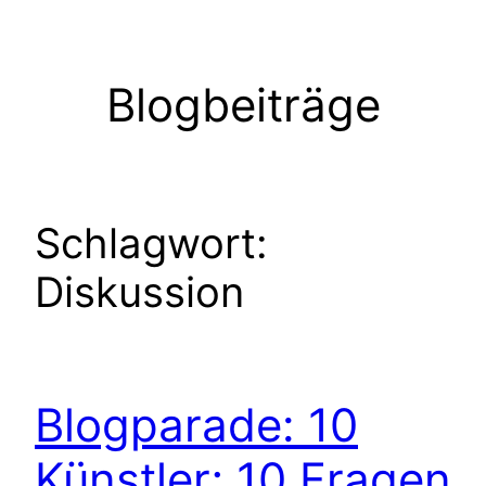
Zum
Inhalt
springen
Blogbeiträge
Schlagwort:
Diskussion
Blogparade: 10
Künstler; 10 Fragen